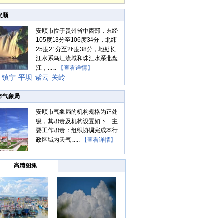
安顺
安顺市位于贵州省中西部，东经
105度13分至106度34分，北纬
25度21分至26度38分，地处长
江水系乌江流域和珠江水系北盘
江，......
【查看详情】
镇宁
平坝
紫云
关岭
市气象局
安顺市气象局的机构规格为正处
级，其职责及机构设置如下：主
要工作职责：组织协调完成本行
政区域内天气......
【查看详情】
高清图集