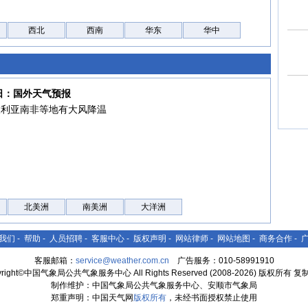
西北
西南
华东
华中
6日：国外天气预报
大利亚南非等地有大风降温
北美洲
南美洲
大洋洲
我们
-
帮助
-
人员招聘
-
客服中心
-
版权声明
-
网站律师
-
网站地图
-
商务合作
-
客服邮箱：
service@weather.com.cn
广告服务：010-58991910
yright©中国气象局公共气象服务中心 All Rights Reserved (2008-2026) 版权所有 
制作维护：中国气象局公共气象服务中心、安顺市气象局
郑重声明：中国天气网
版权所有
，未经书面授权禁止使用