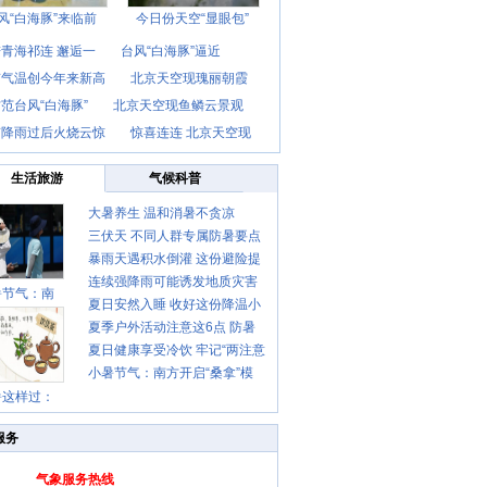
风“白海豚”来临前
今日份天空“显眼包”
青海祁连 邂逅一
台风“白海豚”逼近
京气温创今年来新高
北京天空现瑰丽朝霞
范台风“白海豚”
北京天空现鱼鳞云景观
京降雨过后火烧云惊
惊喜连连 北京天空现
生活旅游
气候科普
大暑养生 温和消暑不贪凉
三伏天 不同人群专属防暑要点
暴雨天遇积水倒灌 这份避险提
请收好
连续强降雨可能诱发地质灾害
示请收好
暑节气：南
夏日安然入睡 收好这份降温小
这些前兆要知道
夏季户外活动注意这6点 防暑
贴士
夏日健康享受冷饮 牢记“两注意
健身两不误
小暑节气：南方开启“桑拿”模
一控制”
暑这样过：
式 北方陆续进入雨季
服务
气象服务热线