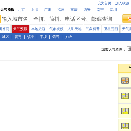
设为首页
加入收藏
天气预报
北京
上海
广州
福州
重庆
西安
南宁
深圳
州首页
天气预报
本地旅游
气象视频
人影天地
气象科普
卫星云图
天气
城区
|
普定
|
镇宁
|
平坝
|
紫云
|
关岭
城市天气查询：