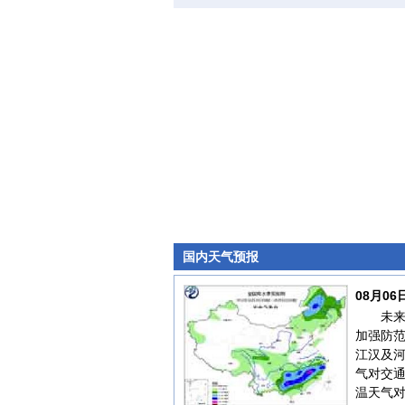
国内天气预报
08月0
未
加强防
江汉及
气对交
温天气