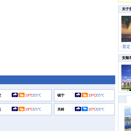
关于
普定
安顺
定
19℃
/
25℃
镇宁
19℃
/
25℃
云
19℃
/
25℃
关岭
20℃
/
26℃