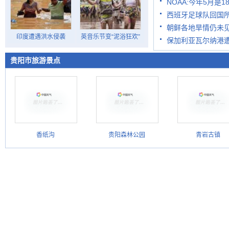
NOAA:今年5月是
西班牙足球队回国
朝鲜各地旱情仍未见
印度遭遇洪水侵袭
英音乐节变“泥浴狂欢”
保加利亚瓦尔纳港遭
贵阳市旅游景点
香纸沟
贵阳森林公园
青岩古镇