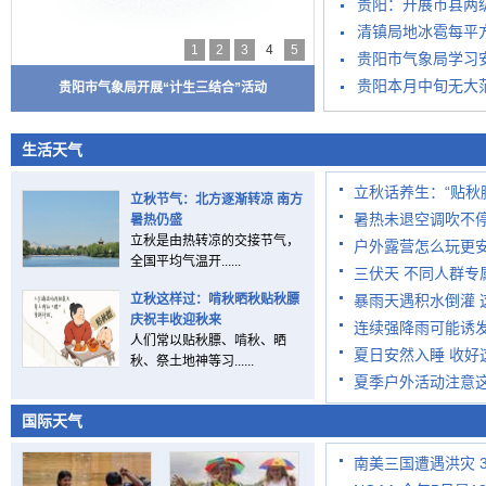
贵阳：开展市县两级M
清镇局地冰雹每平方
1
2
3
4
5
贵阳市气象局学习
贵阳本月中旬无大
贵阳市气象局开展“计生三结合”活动
生活天气
立秋话养生：“贴秋
立秋节气：北方逐渐转凉 南方
暑热未退空调吹不停
暑热仍盛
立秋是由热转凉的交接节气，
户外露营怎么玩更
全国平均气温开......
三伏天 不同人群专
立秋这样过：啃秋晒秋贴秋膘
暴雨天遇积水倒灌 
庆祝丰收迎秋来
连续强降雨可能诱发
人们常以贴秋膘、啃秋、晒
夏日安然入睡 收好
秋、祭土地神等习......
夏季户外活动注意这
国际天气
南美三国遭遇洪灾 