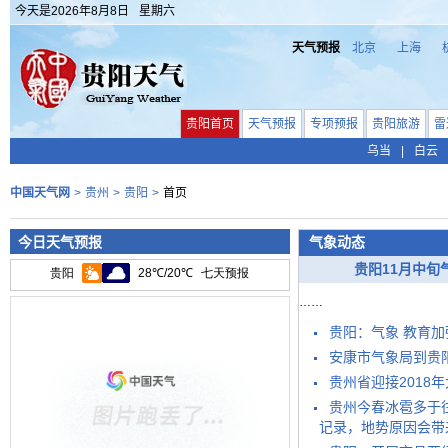
今天是
2026年8月8日
星期六
天气预报
北京
上海
贵阳首页
天气预报
专项预报
贵阳旅游
雷
乌当
|
白云
中国天气网
>
贵州
>
贵阳
>
首页
今日天气预报
气象动态
贵阳11月中旬
……
贵阳：气象 教育
安康市气象局到贵阳
贵州省迎接2018
贵州今春冰雹多于
记录，地势原因会带来