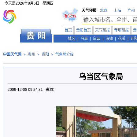
今天是
2026年8月6日
星期四
天气预报
北京
上海
广州
首页
贵阳首页
天气预报
专项预报
贵
贵州
城区
|
乌当
|
白云
|
清镇
|
花溪
|
开
中国天气网
>
贵州
>
贵阳
>
气象局介绍
乌当区气象局
2009-12-08 09:24:31 来源：