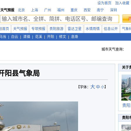
设为首页
加入收藏
天气预报
北京
上海
广州
福州
重庆
西安
南宁
深圳
阳首页
天气预报
专项预报
贵阳旅游
雷达卫星
水情雨情
信息公开
气象
乌当
|
白云
|
清镇
|
花溪
|
开阳
|
修文
|
息烽
城市天气查询：
关于
开阳县气象局
大
中
【字体：
小
】
贵阳
贵阳