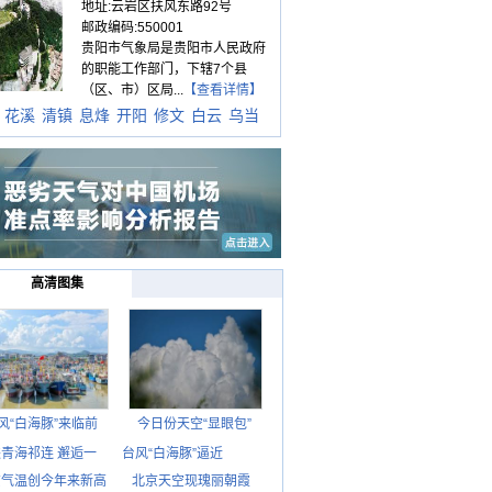
地址:云岩区扶风东路92号
邮政编码:550001
贵阳市气象局是贵阳市人民政府
的职能工作部门，下辖7个县
（区、市）区局...
【查看详情】
花溪
清镇
息烽
开阳
修文
白云
乌当
高清图集
风“白海豚”来临前
今日份天空“显眼包”
青海祁连 邂逅一
台风“白海豚”逼近
京气温创今年来新高
北京天空现瑰丽朝霞