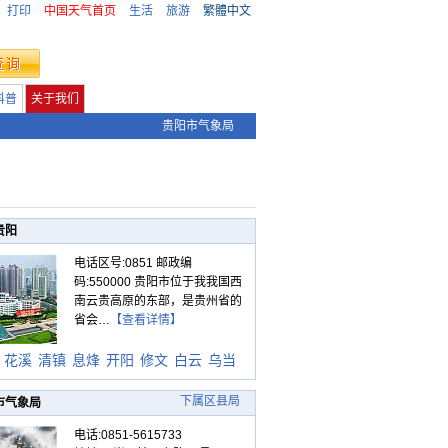
打印
中国天气首页
生活
旅游
繁體中文
科普
关于我们
贵阳市气象局
贵阳
电话区号:0851 邮政编
码:550000 贵阳市位于我我国西
南云贵高原的东部，是贵州省的
省会…
【查看详情】
花溪
清镇
息烽
开阳
修文
白云
乌当
下属区县局
市气象局
电话:0851-5615733