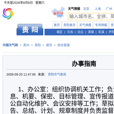
今天是
2026年8月8日
星期六
天气预报
北京
上海
广州
首页
贵阳首页
天气预报
专项预报
贵
贵州
城区
|
乌当
|
白云
|
清镇
|
花溪
|
开
中国天气网
>
贵州
>
贵阳
>
首页
>
综合管理
办事指南
2009-09-25 11:47:06 来源：
贵阳市气象局
1、办公室：组织协调机关工作；负
息、机要、保密、目标管理、宣传报道
公自动化维护、会议安排等工作；草拟
告、总结、计划、规章制度并负责监督