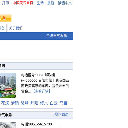
打印
中国天气首页
生活
旅游
繁體中文
科普
关于我们
贵阳市气象局
贵阳
电话区号:0851 邮政编
码:550000 贵阳市位于我我国西
南云贵高原的东部，是贵州省的
省会…
【查看详情】
花溪
清镇
息烽
开阳
修文
白云
乌当
下属区县局
市气象局
电话:0851-5615733