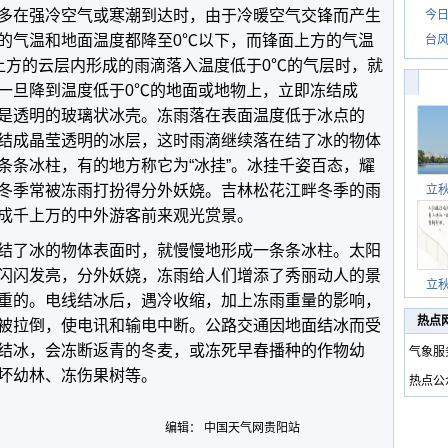
多在强冷空气或寒潮到达时，由于冷暖空气交锋而产生
今日
的气温和地面温度都降至0℃以下，而锋面上方的气温
台风
上方的云层内形成的雨滴落入温度低于0℃的气层时，就
一旦降到温度低于0℃的地面或地物上，立即冻结成
是透明的玻璃状冰壳。冻雨落在表面温度低于冰点的
结成晶莹透明的冰层，这时雨滴继续落在结了冰的物体
条条冰柱，有的地方称它为“冰挂”。冰挂千姿百态，耀
冬季常被冻雨打扮得分外妖娆。吉林松花江畔冬季的雨
立
成千上万的中外游客前来观光赏景。
结了冰的物体表面时，就慢慢地形成一条条冰柱。太阳
闪闪发亮，分外妖娆，冻雨给人们增添了秀丽动人的景
立
重的。电线结冰后，遇冷收缩，加上冻雨重量的影响，
热点
被拉倒，使电讯和输电中断。公路交通因地面结冰而受
结冰，会冻断返青的冬麦，或冻死早春播种的作物幼
气象服
坏幼林、冻伤果树等。
热点公
编辑： 中国天气网贵阳站