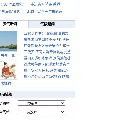
份天空“显眼包”
走进青海祁连 邂逅一
“白海豚”逼近
北京气温创今年来新高
天气新闻
气候趣闻
立秋话养生：“贴秋膘”莫着急
暑热未退空调吹不停 3招护住
先清暑再防燥
户外露营怎么玩更安心？这份
肩颈不酸痛
三伏天 不同人群专属防暑要点
攻略请收好
秋节气：北
暴雨天遇积水倒灌 这份避险提
请收好
连续强降雨可能诱发地质灾害
示请收好
夏日安然入睡 收好这份降温小
这些前兆要知道
夏季户外活动注意这6点 防暑
贴士
健身两不误
秋这样过：
网站链接
务机构
众网站