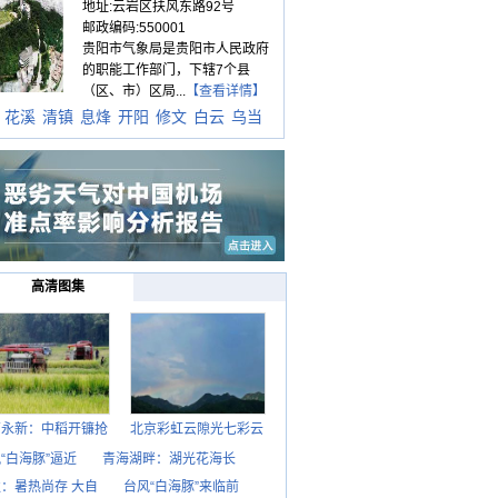
地址:云岩区扶风东路92号
邮政编码:550001
贵阳市气象局是贵阳市人民政府
的职能工作部门，下辖7个县
（区、市）区局...
【查看详情】
花溪
清镇
息烽
开阳
修文
白云
乌当
高清图集
西永新：中稻开镰抢
北京彩虹云隙光七彩云
“白海豚”逼近
青海湖畔：湖光花海长
：暑热尚存 大自
台风“白海豚”来临前