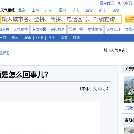
设为首页
加入收藏
天气预报
北京
上海
广州
福州
重庆
西安
南宁
深圳
阳首页
天气预报
专项预报
贵阳旅游
雷达卫星
水情雨情
信息公开
气象
乌当
|
白云
|
清镇
|
花溪
|
开阳
|
修文
|
息烽
城市天气查询：
题解答
关于
雨是怎么回事儿？
大
中
【字体：
小
】
贵阳
贵阳