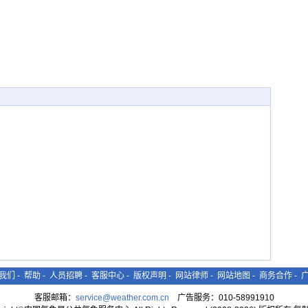
我们
-
帮助
-
人员招聘
-
客服中心
-
版权声明
-
网站律师
-
网站地图
-
商务合作
-
客服邮箱：
service@weather.com.cn
广告服务：010-58991910