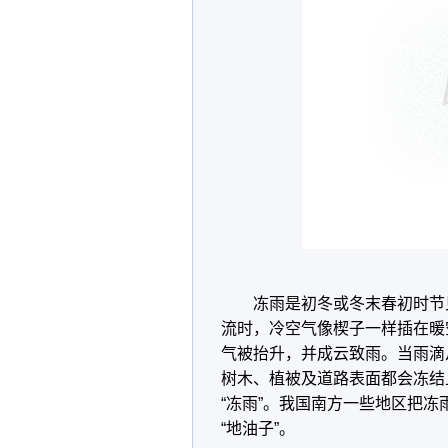
冻雨是初冬或冬末春初时节
流时，冷空气像楔子一样插在暖
气被抬升，并成云致雨。当雨滴
树木、植被及道路表面都会冻结
“冻雨”。我国南方一些地区把冻雨
“地油子”。