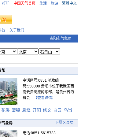
打印
中国天气首页
生活
旅游
繁體中文
科普
关于我们
贵阳市气象局
贵阳
电话区号:0851 邮政编
码:550000 贵阳市位于我我国西
南云贵高原的东部，是贵州省的
省会…
【查看详情】
花溪
清镇
息烽
开阳
修文
白云
乌当
下属区县局
市气象局
电话:0851-5615733