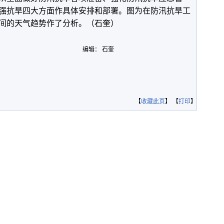
强抗旱四大方面作具体安排和部署。图为在防汛抗旱工
间的天气趋势作了分析。（石奎）
编辑： 石奎
【
收藏此页
】 【
打印
】