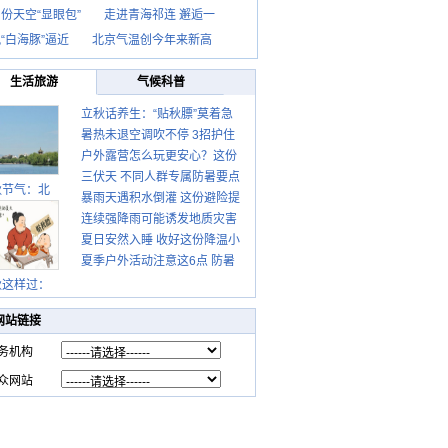
份天空“显眼包”
走进青海祁连 邂逅一
“白海豚”逼近
北京气温创今年来新高
生活旅游
气候科普
立秋话养生：“贴秋膘”莫着急
暑热未退空调吹不停 3招护住
先清暑再防燥
户外露营怎么玩更安心？这份
肩颈不酸痛
三伏天 不同人群专属防暑要点
攻略请收好
秋节气：北
暴雨天遇积水倒灌 这份避险提
请收好
连续强降雨可能诱发地质灾害
示请收好
夏日安然入睡 收好这份降温小
这些前兆要知道
夏季户外活动注意这6点 防暑
贴士
健身两不误
秋这样过：
网站链接
务机构
众网站