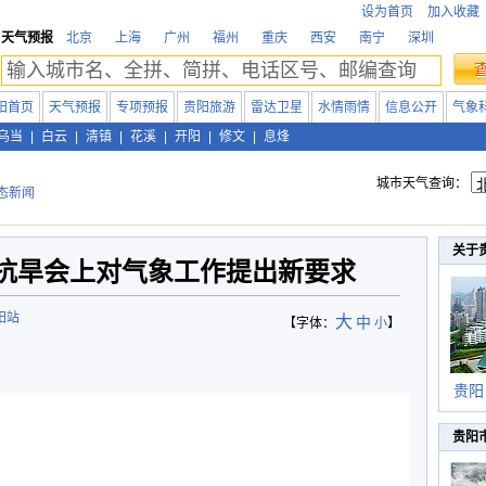
设为首页
加入收藏
天气预报
北京
上海
广州
福州
重庆
西安
南宁
深圳
阳首页
天气预报
专项预报
贵阳旅游
雷达卫星
水情雨情
信息公开
气象
乌当
|
白云
|
清镇
|
花溪
|
开阳
|
修文
|
息烽
城市天气查询：
态新闻
关于
抗旱会上对气象工作提出新要求
阳站
大
中
【字体：
小
】
贵阳
贵阳