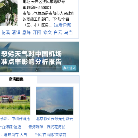
地址:云岩区扶风东路92号
邮政编码:550001
贵阳市气象局是贵阳市人民政府
的职能工作部门，下辖7个县
（区、市）区局...
【查看详情】
花溪
清镇
息烽
开阳
修文
白云
乌当
高清图集
西永新：中稻开镰抢
北京彩虹云隙光七彩云
“白海豚”逼近
青海湖畔：湖光花海长
：暑热尚存 大自
台风“白海豚”来临前