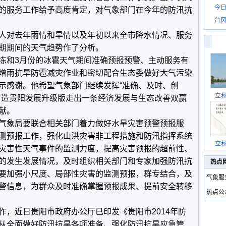
今日
的服务工作给予高度肯定，对气象部门在今年的防汛抗
台风
人对去年雨情和旱情以及年初以来全市降水情况、服务
期期间的天气趋势作了分析。
冻和3月份的冰雹天气期间准确预报预警、主动服务有
增雨抗旱防雹减灾作业和密切配合生态委做好大气污染
示感谢。他希望气象部门继续发挥“准确、及时、创
立
打造贵阳发展升级版走出一条经济发展与生态改善双赢
献。
气象局要联合相关部门着力做好水旱灾害预警预报服
测预报工作，强化山洪灾害非工程措施和防汛指挥系统
立
灾害性天气事件的监测力度，提高灾害预报的超前性、
的发生发展情况，及时组织相关部门和专家加强防汛抗
热点
要加强小尺度、局部性灾害的监测预报，群专结合，及
气象服
警信息，为群众及时准确掌握预报成果、提前安全转移
热点公
，近日贵阳市政府办公厅已印发《贵阳市2014年防
从全面做好防汛抗旱各项准备、强化防汛抗旱应急管