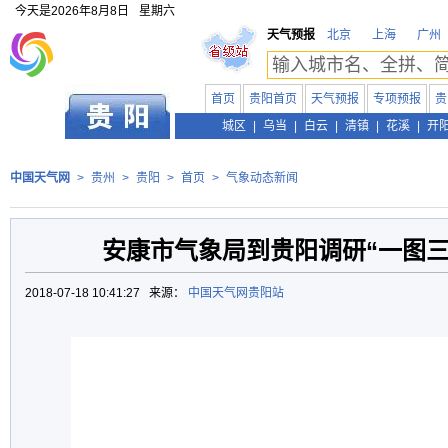
今天是
2026年8月8日
星期六
天气预报
北京
上海
广州
首页
贵阳首页
天气预报
专项预报
贵
贵州
城区
|
乌当
|
白云
|
清镇
|
花溪
|
开
中国天气网
>
贵州
>
贵阳
>
首页
>
气象动态新闻
安康市气象局到贵阳调研“一图三
2018-07-18 10:41:27 来源：
中国天气网贵阳站