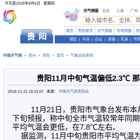
今天是
2026年8月6日
星期四
天气预报
北京
上海
广州
首页
贵阳首页
天气预报
专项预报
贵
贵州
城区
|
乌当
|
白云
|
清镇
|
花溪
|
开
中国天气网
>
贵州
>
贵阳
>
首页
>
气象动态新闻
贵阳11月中旬气温偏低2.3℃ 
2018-11-21 16:32:07 来源：
中国天气网贵阳站
11月21日，贵阳市气象台发布本
下旬预报，称中旬全市气温较常年同期偏
平均气温会更低，在7.8℃左右。
据监测，11月中旬贵阳市平均气温为