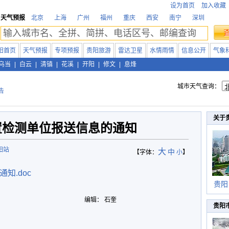
设为首页
加入收藏
天气预报
北京
上海
广州
福州
重庆
西安
南宁
深圳
阳首页
天气预报
专项预报
贵阳旅游
雷达卫星
水情雨情
信息公开
气象
乌当
|
白云
|
清镇
|
花溪
|
开阳
|
修文
|
息烽
城市天气查询：
告
关于
置检测单位报送信息的通知
阳站
大
中
【字体：
小
】
知.doc
贵阳
编辑： 石奎
贵阳