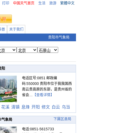
打印
中国天气首页
生活
旅游
繁體中文
科普
关于我们
贵阳市气象局
贵阳
电话区号:0851 邮政编
码:550000 贵阳市位于我我国西
南云贵高原的东部，是贵州省的
省会…
【查看详情】
花溪
清镇
息烽
开阳
修文
白云
乌当
下属区县局
市气象局
电话:0851-5615733