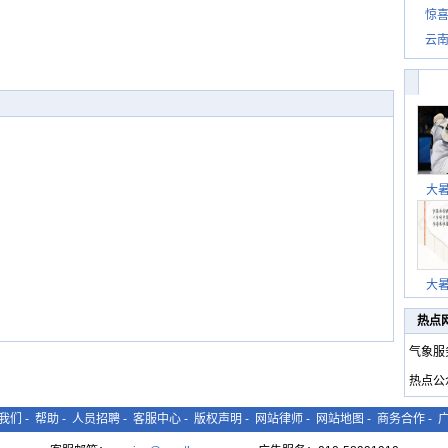
惊
惊喜
云
大
大
热点
气象服
热点公
我们
-
帮助
-
人员招聘
-
客服中心
-
版权声明
-
网站律师
-
网站地图
-
商务合作
-