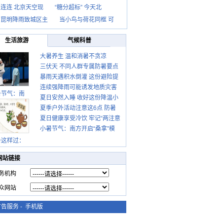
连连 北京天空现
“糖分超标” 今天北
南昆明降雨致城区主
当小鸟与荷花同框 可
生活旅游
气候科普
大暑养生 温和消暑不贪凉
三伏天 不同人群专属防暑要点
暴雨天遇积水倒灌 这份避险提
请收好
连续强降雨可能诱发地质灾害
示请收好
暑节气：南
夏日安然入睡 收好这份降温小
这些前兆要知道
夏季户外活动注意这6点 防暑
贴士
夏日健康享受冷饮 牢记“两注意
健身两不误
小暑节气：南方开启“桑拿”模
一控制”
式 北方陆续进入雨季
暑这样过：
网站链接
务机构
众网站
广告服务
-
手机版