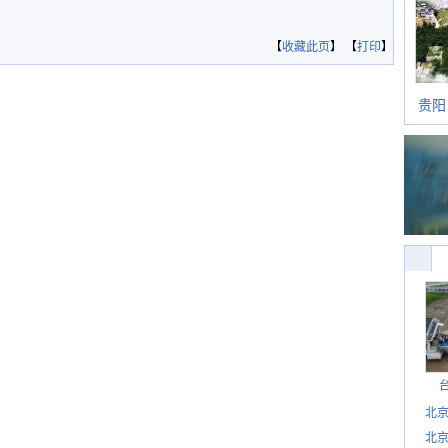
【
收藏此页
】 【
打印
】
贵阳
北
北