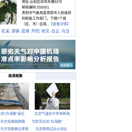
地址:云岩区扶风东路92号
邮政编码:550001
贵阳市气象局是贵阳市人民政府
的职能工作部门，下辖7个县
（区、市）区局...
【查看详情】
花溪
清镇
息烽
开阳
修文
白云
乌当
高清图集
台风“白海豚”逼近
北京气温创今年来新高
京天空现瑰丽朝霞
为防范台风“白海豚”
京天空现鱼鳞云景观
北京降雨过后火烧云