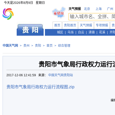
今天是
2026年8月9日
星期日
天气预报
北京
上海
广州
首页
贵阳首页
天气预报
专项预报
贵
贵州
城区
|
乌当
|
白云
|
清镇
|
花溪
|
开
中国天气网
>
贵州
>
贵阳
>
首页
>
综合管理
贵阳市气象局行政权力运行
2017-12-06 12:41:59 来源：
中国天气网贵阳站
贵阳市气象局行政权力运行流程图.zip
编