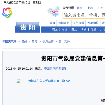
今天是
2026年8月6日
星期四
天气预报
北京
上海
广州
首页
贵阳首页
天气预报
专项预报
贵
贵州
城区
|
乌当
|
白云
|
清镇
|
花溪
|
开
中国天气网
>
贵州
>
贵阳
>
信息公开
>
部门文件
贵阳市气象局党建信息第
2018-04-25 16:01:14 来源：
中国天气网贵阳站
贵阳市气象局党建信息第一期.doc
编