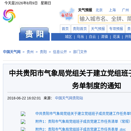
今天是
2026年8月9日
星期日
天气预报
北京
上海
广州
首页
贵阳首页
天气预报
专项预报
贵
贵州
城区
|
乌当
|
白云
|
清镇
|
花溪
|
开
中国天气网
>
贵州
>
贵阳
>
信息公开
>
部门文件
中共贵阳市气象局党组关于建立党组班
务单制度的通知
2018-06-22 16:02:01 来源：
中国天气网贵阳站
中共贵阳市气象局党组关于建立党组班子成员党建工作任务单制
附件1：贵阳市气象局党组班子成员党建工作任务清单（常规）.
附件2：贵阳市气象局党组班子成员党建工作任务表单 .doc