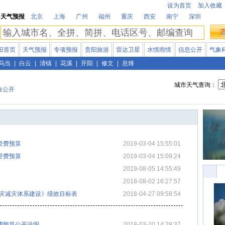
设为首页
加入收藏
天气预报
北京
上海
广州
福州
重庆
西安
南宁
深圳
阳首页
天气预报
专项预报
贵阳旅游
雷达卫星
水情雨情
信息公开
气象
乌当
|
白云
|
清镇
|
花溪
|
开阳
|
修文
|
息烽
城市天气查询：
政公开
经费预算
2019-03-04 15:55:01
经费预算
2019-03-04 15:09:24
2019-08-05 14:55:49
2018-08-02 16:27:57
防灾减灾体系建设》绩效目标表
2018-04-27 09:58:54
经费预算公开说明
2018-03-20 14:29:37