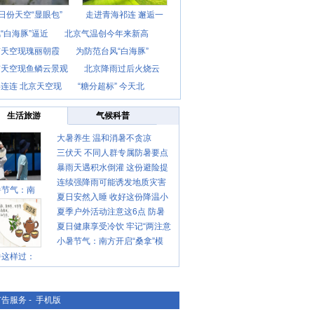
日份天空“显眼包”
走进青海祁连 邂逅一
“白海豚”逼近
北京气温创今年来新高
京天空现瑰丽朝霞
为防范台风“白海豚”
京天空现鱼鳞云景观
北京降雨过后火烧云
连连 北京天空现
“糖分超标” 今天北
生活旅游
气候科普
大暑养生 温和消暑不贪凉
三伏天 不同人群专属防暑要点
暴雨天遇积水倒灌 这份避险提
请收好
连续强降雨可能诱发地质灾害
示请收好
暑节气：南
夏日安然入睡 收好这份降温小
这些前兆要知道
夏季户外活动注意这6点 防暑
贴士
夏日健康享受冷饮 牢记“两注意
健身两不误
小暑节气：南方开启“桑拿”模
一控制”
暑这样过：
式 北方陆续进入雨季
广告服务
-
手机版