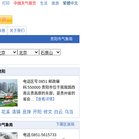
打印
中国天气首页
生活
旅游
繁體中文
科普
关于我们
贵阳市气象局
贵阳
电话区号:0851 邮政编
码:550000 贵阳市位于我我国西
南云贵高原的东部，是贵州省的
省会…
【查看详情】
花溪
清镇
息烽
开阳
修文
白云
乌当
下属区县局
市气象局
电话:0851-5615733