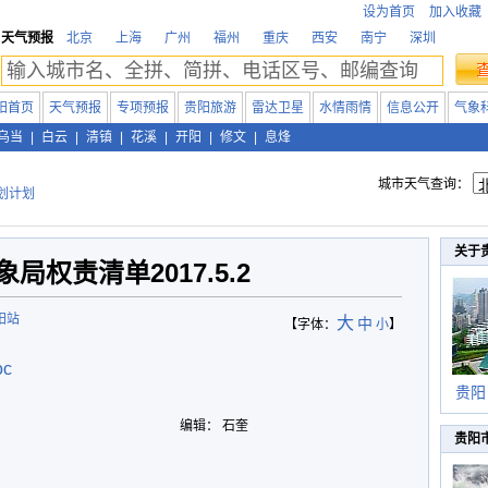
设为首页
加入收藏
天气预报
北京
上海
广州
福州
重庆
西安
南宁
深圳
阳首页
天气预报
专项预报
贵阳旅游
雷达卫星
水情雨情
信息公开
气象
乌当
|
白云
|
清镇
|
花溪
|
开阳
|
修文
|
息烽
城市天气查询：
划计划
关于
局权责清单2017.5.2
阳站
大
中
【字体：
小
】
c
贵阳
编辑： 石奎
贵阳