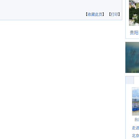
【
收藏此页
】 【
打印
】
贵阳
台
走进
北