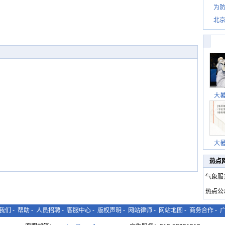
为防
北
大
大
热点
气象服
热点公
我们
-
帮助
-
人员招聘
-
客服中心
-
版权声明
-
网站律师
-
网站地图
-
商务合作
-