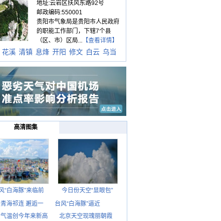
地址:云岩区扶风东路92号
邮政编码:550001
贵阳市气象局是贵阳市人民政府
的职能工作部门，下辖7个县
（区、市）区局...
【查看详情】
花溪
清镇
息烽
开阳
修文
白云
乌当
高清图集
风“白海豚”来临前
今日份天空“显眼包”
青海祁连 邂逅一
台风“白海豚”逼近
京气温创今年来新高
北京天空现瑰丽朝霞