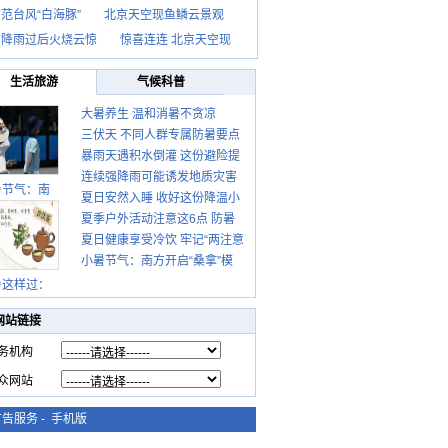
范台风“白海豚”
北京天空现鱼鳞云景观
京降雨过后火烧云惊
惊喜连连 北京天空现
生活旅游
气候科普
大暑养生 温和消暑不贪凉
三伏天 不同人群专属防暑要点
暴雨天遇积水倒灌 这份避险提
请收好
连续强降雨可能诱发地质灾害
示请收好
暑节气：南
夏日安然入睡 收好这份降温小
这些前兆要知道
夏季户外活动注意这6点 防暑
贴士
夏日健康享受冷饮 牢记“两注意
健身两不误
小暑节气：南方开启“桑拿”模
一控制”
式 北方陆续进入雨季
暑这样过：
网站链接
务机构
众网站
广告服务
-
手机版