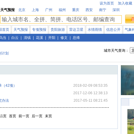
设为首页
加入收藏
天气预报
北京
上海
广州
福州
重庆
西安
南宁
深圳
阳首页
天气预报
专项预报
贵阳旅游
雷达卫星
水情雨情
信息公开
气象
乌当
|
白云
|
清镇
|
花溪
|
开阳
|
修文
|
息烽
城市天气查询：
划计划
（42项）
2018-02-09 08:53:35
2017-12-06 12:38:13
究办法
2017-05-11 08:21:45
第1页
首页
前一页
后一页
末页