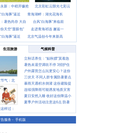
西永新：中稻开镰抢
北京彩虹云隙光七彩云
“白海豚”逼近
青海湖畔：湖光花海长
：暑热尚存 大自
台风“白海豚”来临前
份天空“显眼包”
走进青海祁连 邂逅一
“白海豚”逼近
北京气温创今年来新高
生活旅游
气候科普
立秋话养生：“贴秋膘”莫着急
暑热未退空调吹不停 3招护住
先清暑再防燥
户外露营怎么玩更安心？这份
肩颈不酸痛
三伏天 不同人群专属防暑要点
攻略请收好
秋节气：北
暴雨天遇积水倒灌 这份避险提
请收好
连续强降雨可能诱发地质灾害
示请收好
夏日安然入睡 收好这份降温小
这些前兆要知道
夏季户外活动注意这6点 防暑
贴士
秋这样过：
健身两不误
广告服务
-
手机版