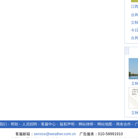
江
台风
立秋
今日
台风
立
立
我们
-
帮助
-
人员招聘
-
客服中心
-
版权声明
-
网站律师
-
网站地图
-
商务合作
-
客服邮箱：
service@weather.com.cn
广告服务：010-58991910