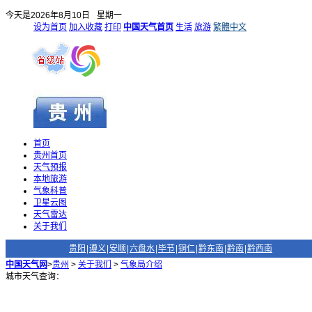
今天是
2026年8月10日
星期一
设为首页
加入收藏
打印
中国天气首页
生活
旅游
繁體中文
首页
贵州首页
天气预报
本地旅游
气象科普
卫星云图
天气雷达
关于我们
贵阳
|
遵义
|
安顺
|
六盘水
|
毕节
|
铜仁
|
黔东南
|
黔南
|
黔西南
中国天气网
>
贵州
>
关于我们
>
气象局介绍
城市天气查询：