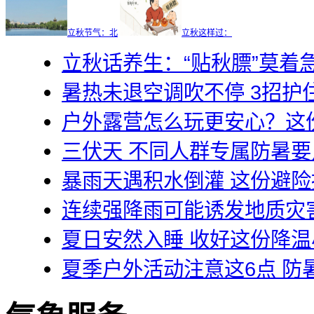
立秋节气：北
立秋这样过：
立秋话养生：“贴秋膘”莫着
暑热未退空调吹不停 3招护
户外露营怎么玩更安心？这
三伏天 不同人群专属防暑
暴雨天遇积水倒灌 这份避
连续强降雨可能诱发地质灾
夏日安然入睡 收好这份降温
夏季户外活动注意这6点 防