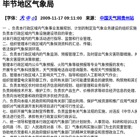
毕节地区气象局
大
【字体：
中
】
2009-11-17 09:11:00 来源：
中国天气网贵州站
小
一 、负责本行政区域内气象事业发展规划、计划的制定及气象业务建设的组织实施；
负责本行政区域内气象设施建设项目的审查；

对本行政区域内的气象活动进行指导、监督和行业管理。 

二、组织管理本行政区域内气象探测资料的汇总、传输；

依法保护气象探测环境。 

三、负责本行政区域内的气象监测、预报管理工作，及时提出气象灾害防御措施，并
气象灾害提供决策依据；

管理本行政区域内公众气象预报、火险气象等级预报等专业气象预报的发布；

开展专业气象科技服务，天气预报电话自动答询服务、电视天气预报服务。 

四、管理本行政区域人工影响天气工作，指导和组织人工影响天气作业；

组织管理雷电灾害防御工作，会同有关部门对可能遭受袭击的建筑物、构筑物和其它
五、负责本地区农村综合经济信息网的规划、组织管理和业务指导；

负责网络技术开发、维护工作；负责农产品生产、价格供求等综合经济信息的处理、
负责向当地党委和政府提供涉农经济信息。 

六、负责向本级人民政府和同级有关部门提出利用、保护气候资源和推广应用气候资
组织对气候资源开发利用项目进行气候可行性论证。 

七、组织开展气象法制宣传教育，负责监督有关气象法规的实施，对违反《中华人民
依法进行处罚，承担有关行政复议和行政诉讼。 

八、统一领导和管理本行政区域内气象部门的计划财务、人事劳动、科研和培训以及
会同县（市、区）人民政府对县（市、区）气象机构实施以部门为主的双重管理；

协助地方党委和人民政府做好当地气象部门的精神文明建设和思想政治工作。 
