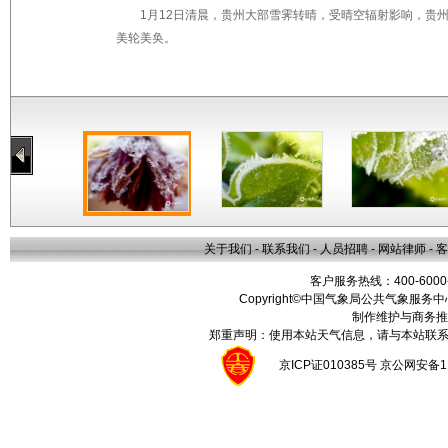
1月12日清晨，贵州大部雪霁转晴，受晴空辐射影响，贵
美轮美奂。
关于我们
-
联系我们
-
人员招聘
-
网站律师
-
客
客户服务热线：400-6000
Copyright©中国气象局公共气象服务中心 All
制作维护与商务推
郑重声明：使用本站天气信息，请与本站联系
京ICP证010385号 京公网安备1