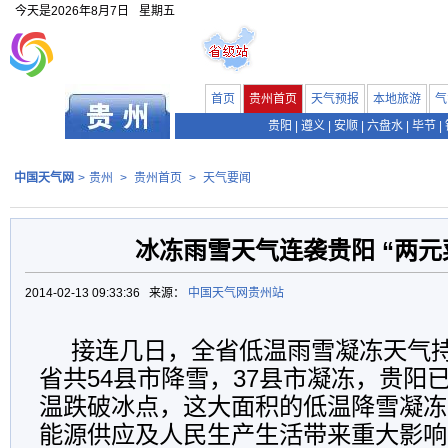
今天是
2026年8月7日
星期五
首页
贵州首页
天气预报
本地旅游
气
贵阳
|
遵义
|
安顺
|
六盘水
|
毕节
|
中国天气网
>
贵州
>
贵州首页
>
天气要闻
冰冻雨雪天气连袭贵阳 “两元
2014-02-13 09:33:36 来源：
中国天气网贵州站
接连几日，全省低温雨雪凝冻天气
省共54县市降雪，37县市凝冻，贵阳
温跌破冰点，这大面积的低温降雪凝冻
能源供应及人民生产生活带来重大影响