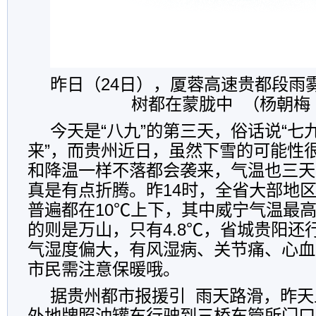
昨日（24日），厦蓉高速贵都段雨
树都在蒙胧中 （杨朝梅
今天是“八九”的第三天，俗话说“七
来”，而贵州近日，虽然下雪的可能性
和降温一样不落都会袭来，气温也三天
真是有点折腾。昨14时，全省大部地
普遍都在10℃上下，其中威宁气温最高，
的则是万山，只有4.8℃，省城贵阳还行
气湿度偏大，有风湿病、关节痛、心血
市民需注意保暖哦。
据贵州都市报援引 雨天路滑，昨天
外地牌照油罐车行驶到三桥车管所门口