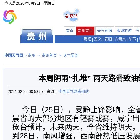
今天是
2026年8月9日
星期日
首页
贵州首页
天气预报
本地旅游
气
贵阳
|
遵义
|
安顺
|
六盘水
|
毕节
|
中国天气网
>
贵州
>
贵州首页
>
天气要闻
本周阴雨“扎堆” 雨天路滑致
2014-02-25 08:58:57 来源：
中国天气网贵州站
今日（25日），受静止锋影响，全
晨省的大部分地区有轻雾或雾，威宁出
象台预计，未来两天，全省维持阴天，
到28日，南风增强，西南部热低压发