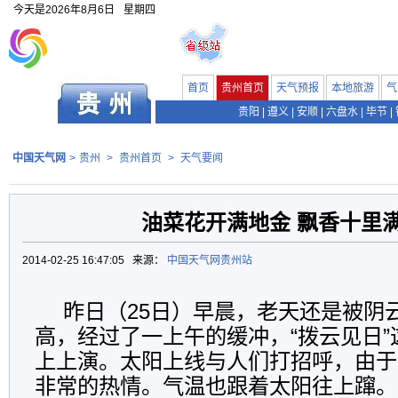
今天是
2026年8月6日
星期四
首页
贵州首页
天气预报
本地旅游
气
贵阳
|
遵义
|
安顺
|
六盘水
|
毕节
|
中国天气网
>
贵州
>
贵州首页
>
天气要闻
油菜花开满地金 飘香十里
2014-02-25 16:47:05 来源：
中国天气网贵州站
昨日（25日）早晨，老天还是被阴
高，经过了一上午的缓冲，“拨云见日”
上上演。太阳上线与人们打招呼，由于
非常的热情。气温也跟着太阳往上蹿。