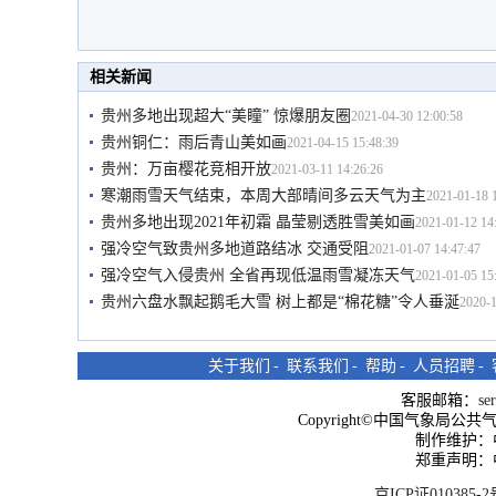
相关新闻
贵州多地出现超大“美瞳” 惊爆朋友圈
2021-04-30 12:00:58
贵州铜仁：雨后青山美如画
2021-04-15 15:48:39
贵州：万亩樱花竞相开放
2021-03-11 14:26:26
寒潮雨雪天气结束，本周大部晴间多云天气为主
2021-01-18 
贵州多地出现2021年初霜 晶莹剔透胜雪美如画
2021-01-12 14
强冷空气致贵州多地道路结冰 交通受阻
2021-01-07 14:47:47
强冷空气入侵贵州 全省再现低温雨雪凝冻天气
2021-01-05 15
贵州六盘水飘起鹅毛大雪 树上都是“棉花糖”令人垂涎
2020-1
关于我们
-
联系我们
-
帮助
-
人员招聘
-
客服邮箱：
se
Copyright©中国气象局公共气象服
制作维护：
郑重声明：
京ICP证010385-2