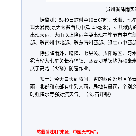
贵州省降雨实
据监测：5月9日07时至10日07时，长顺、
现大暴雨(最大为黔西县中建147毫米)，31县域内
出现大雨，大雨以上降雨主要出现在毕节市中东
部、黔南州中北部、黔东南州西部、铜仁市中西
除强降雨外，晴隆、七星关、贵阳城区、习水
雹直径为七星关长春堡镇、紫云坝羊镇均为40毫米
展了高炮（火箭）防雹作业。
预计：今天白天到夜间，省的西南部地区多
雨，北部和东部有中到大雨，局地有暴雨，个别
时强降水等强对流天气。（文/石开银）
转载请注明“来源：中国天气网”。