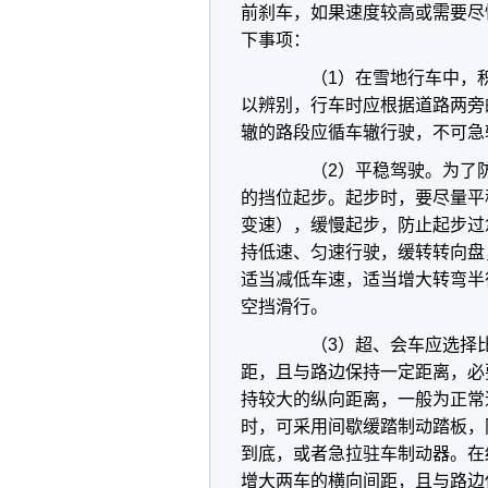
前刹车，如果速度较高或需要尽
下事项：
（1）在雪地行车中，积
以辨别，行车时应根据道路两旁
辙的路段应循车辙行驶，不可急
（2）平稳驾驶。为了防
的挡位起步。起步时，要尽量平
变速），缓慢起步，防止起步过
持低速、匀速行驶，缓转转向盘
适当减低车速，适当增大转弯半
空挡滑行。
（3）超、会车应选择比
距，且与路边保持一定距离，必
持较大的纵向距离，一般为正常
时，可采用间歇缓踏制动踏板，
到底，或者急拉驻车制动器。在
增大两车的横向间距，且与路边