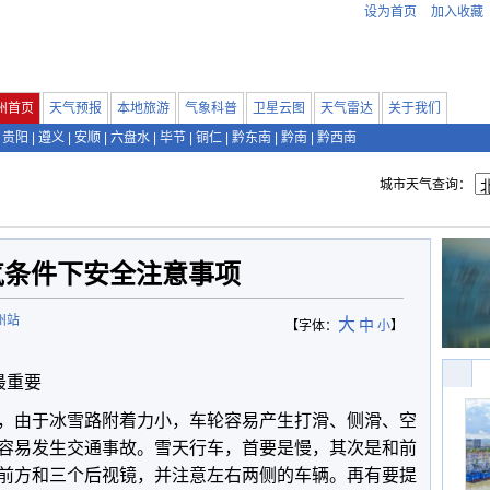
设为首页
加入收藏
州首页
天气预报
本地旅游
气象科普
卫星云图
天气雷达
关于我们
贵阳
|
遵义
|
安顺
|
六盘水
|
毕节
|
铜仁
|
黔东南
|
黔南
|
黔西南
城市天气查询：
气条件下安全注意事项
州站
大
中
【字体：
小
】
最重要
由于冰雪路附着力小，车轮容易产生打滑、侧滑、空
容易发生交通事故。雪天行车，首要是慢，其次是和前
前方和三个后视镜，并注意左右两侧的车辆。再有要提