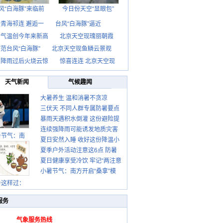
风“白海豚”来临前
今日份天空“显眼包”
青海祁连 邂逅一
台风“白海豚”逼近
京气温创今年来新高
北京天空现瑰丽朝霞
范台风“白海豚”
北京天空现鱼鳞云景观
京降雨过后火烧云惊
惊喜连连 北京天空现
天气新闻
气候趣闻
大暑养生 温和消暑不贪凉
三伏天 不同人群专属防暑要点
暴雨天遇积水倒灌 这份避险提
请收好
连续强降雨可能诱发地质灾害
示请收好
暑节气：南
夏日安然入睡 收好这份降温小
这些前兆要知道
夏季户外活动注意这6点 防暑
贴士
夏日健康享受冷饮 牢记“两注意
健身两不误
小暑节气：南方开启“桑拿”模
一控制”
式 北方陆续进入雨季
暑这样过：
服务
气象服务热线