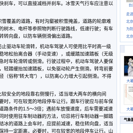
快刹车，可以直接减档并刹车。冰雪天气行车应注意以
台
走进
雪覆盖的道路，有时沟壑被积雪掩盖，道路的轮廓难
北
的树木、电杆等参照物判断行驶路线，低速行驶；有车
为防
转转向盘，以防车辆侧滑偏出道路。
北
止驱动车轮滑转，机动车驾驶人可使用比平时高一级
稳地松抬离合器（手动变速），或缓踏加速踏板（无级
急时车轮滑转或侧滑。行驶过程中，机动车驾驶人要保
，轻踏缓抬加速踏板，以免驱动轮产生侧滑。转弯前要
径（俗称“转大弯”），以防离心力增大引起侧滑。不得
大
较安全的地段靠右侧慢行，适当增大两车的横向间
要时，可在较宽的地段停车让行。跟车行驶应与前车保
道路条件的1.5～3倍；遇前车放慢速度，后车需要减速
大
同时使用驻车制动器的方法，切忌将行车制动器一脚踏
气象
结冰的道路上会车时，应提前减速，稳住转向盘，适当
保持一定距离，必要时，可在较宽的地段停车让行。山