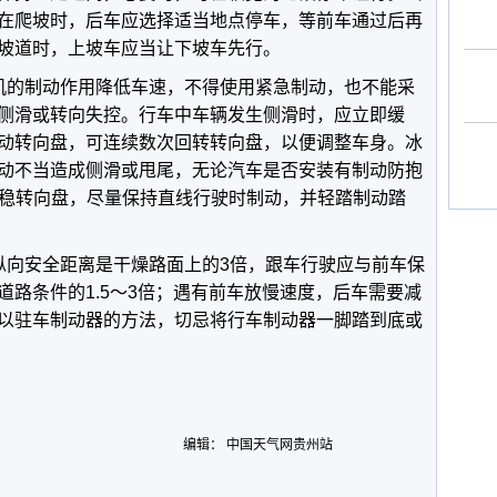
在爬坡时，后车应选择适当地点停车，等前车通过后再
坡道时，上坡车应当让下坡车先行。
的制动作用降低车速，不得使用紧急制动，也不能采
侧滑或转向失控。行车中车辆发生侧滑时，应立即缓
动转向盘，可连续数次回转转向盘，以便调整车身。冰
动不当造成侧滑或甩尾，无论汽车是否安装有制动防抱
握稳转向盘，尽量保持直线行驶时制动，并轻踏制动踏
向安全距离是干燥路面上的3倍，跟车行驶应与前车保
道路条件的1.5～3倍；遇有前车放慢速度，后车需要减
以驻车制动器的方法，切忌将行车制动器一脚踏到底或
编辑： 中国天气网贵州站