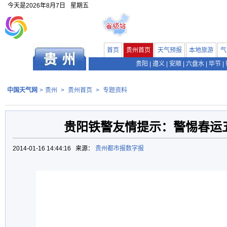
今天是
2026年8月7日
星期五
首页
贵州首页
天气预报
本地旅游
气
贵阳
|
遵义
|
安顺
|
六盘水
|
毕节
|
中国天气网
>
贵州
>
贵州首页
>
专题资料
贵阳铁警友情提示：警惕春运
2014-01-16 14:44:16 来源：
贵州都市报数字报