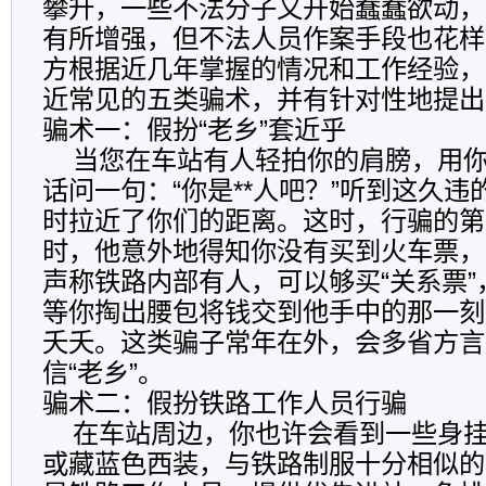
攀升，一些不法分子又开始蠢蠢欲动，
有所增强，但不法人员作案手段也花样
方根据近几年掌握的情况和工作经验，
近常见的五类骗术，并有针对性地提出
骗术一：假扮“老乡”套近乎
当您在车站有人轻拍你的肩膀，用你
话问一句：“你是**人吧？”听到这久
时拉近了你们的距离。这时，行骗的第
时，他意外地得知你没有买到火车票，
声称铁路内部有人，可以够买“关系票
等你掏出腰包将钱交到他手中的那一刻
夭夭。这类骗子常年在外，会多省方言
信“老乡”。
骗术二：假扮铁路工作人员行骗
在车站周边，你也许会看到一些身挂
或藏蓝色西装，与铁路制服十分相似的