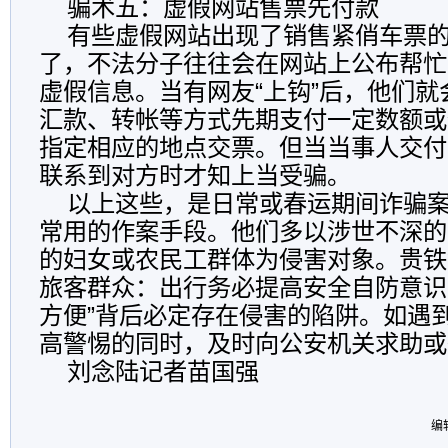
骗术五：虚假网站售票先付款
有些虚假网站出现了销售紧俏车票的
了，不法分子往往会在网站上公布帮忙
虚假信息。当有网友“上钩”后，他们
汇款、转帐等方式先期支付一定数额或
指定相应的地点交票。但当当事人交付
联系到对方时才知上当受骗。
以上这些，是日常或春运期间诈骗案
常用的作案手段。他们多以涉世不深的
的妇女或农民工群体为侵害对象。贵铁
旅客群众：出行务必提高安全自防意识
方便”背后必定存在侵害的陷阱。如遇
高警惕的同时，及时向公安机关求助或
刘念陆记者苗国强
编