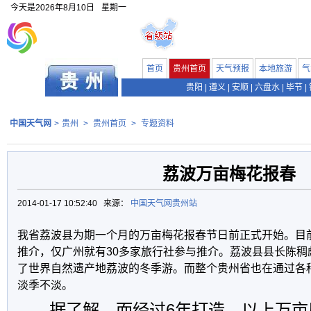
今天是
2026年8月10日
星期一
首页
贵州首页
天气预报
本地旅游
气
贵阳
|
遵义
|
安顺
|
六盘水
|
毕节
|
中国天气网
>
贵州
>
贵州首页
>
专题资料
荔波万亩梅花报春
2014-01-17 10:52:40 来源：
中国天气网贵州站
我省荔波县为期一个月的万亩梅花报春节日前正式开始。目
推介，仅广州就有30多家旅行社参与推介。荔波县县长陈稠
了世界自然遗产地荔波的冬季游。而整个贵州省也在通过各
淡季不淡。
据了解，而经过6年打造，以上万亩