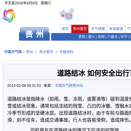
今天是
2026年8月8日
星期六
首页
贵州首页
天气预报
本地旅游
气
贵阳
|
遵义
|
安顺
|
六盘水
|
毕节
|
中国天气网
>
贵州
>
贵州首页
>
专题资料
道路结冰 如何安全出行
2014-02-08 09:31:53 来源：
中国天气网贵州站
道路结冰是指降水（如雨、雪、冻雨，或雾滴等）碰到温度
雪或结冰现象。通常包括冻结的残雪、凸凹的冰辙、雪融水
冷季节形成的坚硬冰层。出现道路结冰时，由于车轮与路面
滑，刹不住车，造成交通事故。行人也容易滑倒，造成摔伤
司机朋友在道路结冰的情况下应该如何驾驶