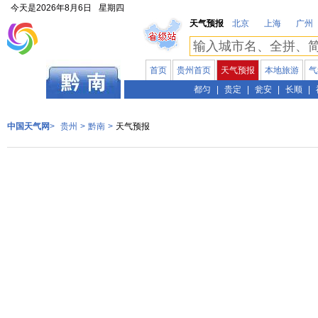
今天是
2026年8月6日
星期四
天气预报
北京
上海
广州
首页
贵州首页
天气预报
本地旅游
气
贵州
都匀
|
贵定
|
瓮安
|
长顺
|
中国天气网
>
贵州
>
黔南
>
天气预报