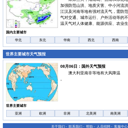
加强防范山洪、地质灾害、中小河流
江汉及河南等地有强对流天气，需防
气对交通、城市运行、户外活动等的
温天气对人体健康、能源供应、农业
国内主要城市
华北
东北
华南
西北
西南
世界主要城市天气预报
08月06日：国外天气预报
澳大利亚南非等地有大风降温
。
世界主要城市
亚洲
欧洲
非洲
北美洲
南美洲
关于我们
-
联系我们
-
帮助
-
人员招聘
-
客服中心