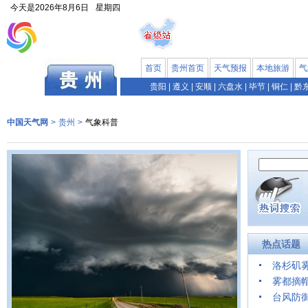
今天是
2026年8月6日
星期四
首页
贵州首页
天气预报
本地旅游
气
贵阳
|
遵义
|
安顺
|
六盘水
|
毕节
|
铜仁
|
黔
中国天气网
>
贵州
>
气象科普
热点话题
洛杉矶
雾都摘
台风防