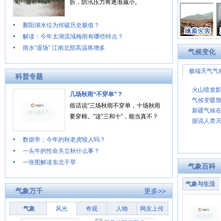
折，防汛压力将逐渐减小。
鄱阳湖水位为何破历史极值？
解读：今年太湖流域梅雨有哪些特点？
雨水“退场” 江南北部高温将增多
气候变化
极端天气气
科普专题
火山喷发影
几场秋雨“不穿单”？
气候变暖致
俗话说“三场秋雨不穿单，十场秋雨
新疆气候在
要穿棉。”这“三和十”，能当真不？
据说人类
数据帝：今年的秋老虎咬人吗？
一头牛的性命关立秋什么事？
一张图解读东北干旱
气象百科
气象与生活
气象万千
更多>>
气象
风光
奇观
人物
网友上传