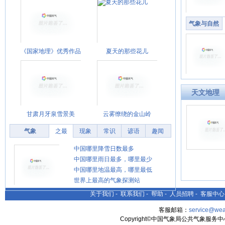
气象与自然
《国家地理》优秀作品
夏天的那些花儿
天文地理
甘肃月牙泉雪景美
云雾缭绕的金山岭
气象
之最
现象
常识
谚语
趣闻
中国哪里降雪日数最多
中国哪里雨日最多，哪里最少
中国哪里地温最高，哪里最低
世界上最高的气象探测站
关于我们
-
联系我们
-
帮助
-
人员招聘
-
客服中心
客服邮箱：
service@wea
Copyright©中国气象局公共气象服务中心 All