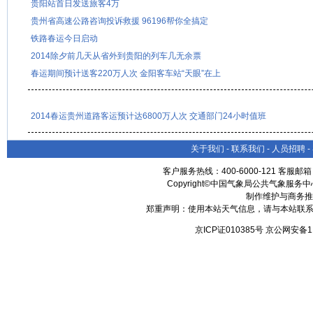
贵阳站首日发送旅客4万
贵州省高速公路咨询投诉救援 96196帮你全搞定
铁路春运今日启动
2014除夕前几天从省外到贵阳的列车几无余票
春运期间预计送客220万人次 金阳客车站“天眼”在上
2014春运贵州道路客运预计达6800万人次 交通部门24小时值班
关于我们
-
联系我们
-
人员招聘
-
客户服务热线：400-6000-121 客服邮
Copyright©中国气象局公共气象服务中心 All
制作维护与商务推
郑重声明：使用本站天气信息，请与本站联系
京ICP证010385号 京公网安备1