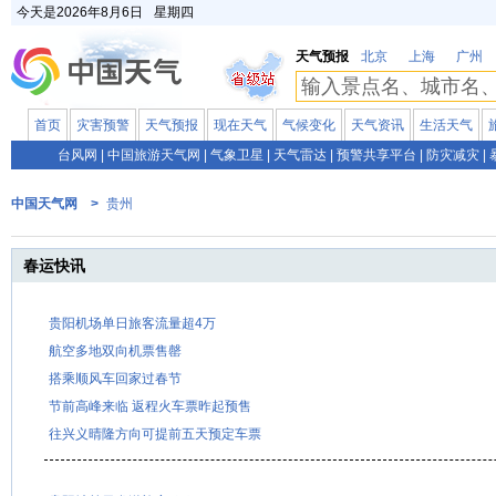
今天是
2026年8月6日
星期四
天气预报
北京
上海
广州
首页
灾害预警
天气预报
现在天气
气候变化
天气资讯
生活天气
台风网
|
中国旅游天气网
|
气象卫星
|
天气雷达
|
预警共享平台
|
防灾减灾
|
中国天气网 >
贵州
春运快讯
贵阳机场单日旅客流量超4万
航空多地双向机票售罄
搭乘顺风车回家过春节
节前高峰来临 返程火车票昨起预售
往兴义晴隆方向可提前五天预定车票