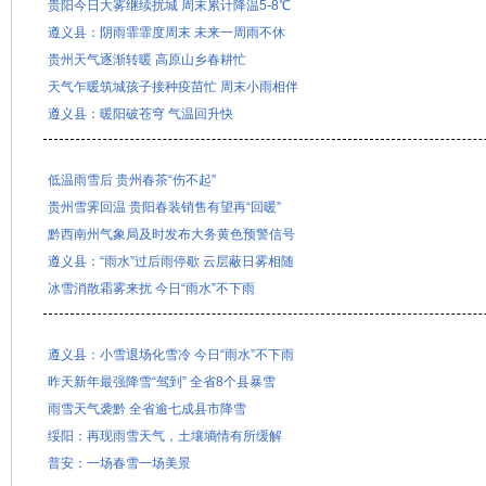
贵阳今日大雾继续扰城 周末累计降温5-8℃
遵义县：阴雨霏霏度周末 未来一周雨不休
贵州天气逐渐转暖 高原山乡春耕忙
天气乍暖筑城孩子接种疫苗忙 周末小雨相伴
遵义县：暖阳破苍穹 气温回升快
低温雨雪后 贵州春茶“伤不起”
贵州雪霁回温 贵阳春装销售有望再“回暖”
黔西南州气象局及时发布大务黄色预警信号
遵义县：“雨水”过后雨停歇 云层蔽日雾相随
冰雪消散霜雾来扰 今日“雨水”不下雨
遵义县：小雪退场化雪冷 今日“雨水”不下雨
昨天新年最强降雪“驾到” 全省8个县暴雪
雨雪天气袭黔 全省逾七成县市降雪
绥阳：再现雨雪天气，土壤墒情有所缓解
普安：一场春雪一场美景