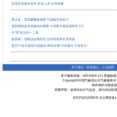
雨雪冰冻袭击贵州 多地上演“冰雪奇缘”
遵义县：雪花飘飘难遮眼 气温略升风如刀
贵阳继续发布道路结冰预警 今明两天最低温降至-5℃
与“雪”有关的一二事
黔西南：强降温如期而至 结冰雨凇雨夹雪来袭
贵州74县市最低气温破冰 网友吐槽“没有最冷 只有更冷”
关于我们
-
联系我们
-
人员招聘
-
客户服务热线：400-6000-121 客服邮
Copyright©中国气象局公共气象服务中心 All
制作维护与商务推
郑重声明：使用本站天气信息，请与本站联系
京ICP证010385号 京公网安备1