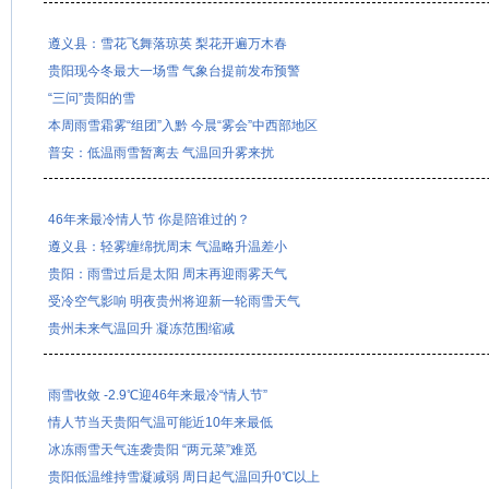
遵义县：雪花飞舞落琼英 梨花开遍万木春
贵阳现今冬最大一场雪 气象台提前发布预警
“三问”贵阳的雪
本周雨雪霜雾“组团”入黔 今晨“雾会”中西部地区
普安：低温雨雪暂离去 气温回升雾来扰
46年来最冷情人节 你是陪谁过的？
遵义县：轻雾缠绵扰周末 气温略升温差小
贵阳：雨雪过后是太阳 周末再迎雨雾天气
受冷空气影响 明夜贵州将迎新一轮雨雪天气
贵州未来气温回升 凝冻范围缩减
雨雪收敛 -2.9℃迎46年来最冷“情人节”
情人节当天贵阳气温可能近10年来最低
冰冻雨雪天气连袭贵阳 “两元菜”难觅
贵阳低温维持雪凝减弱 周日起气温回升0℃以上