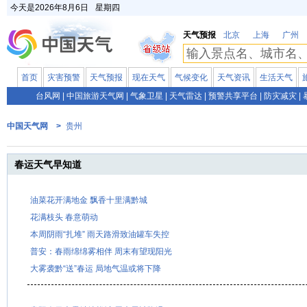
今天是
2026年8月6日
星期四
天气预报
北京
上海
广州
首页
灾害预警
天气预报
现在天气
气候变化
天气资讯
生活天气
台风网
|
中国旅游天气网
|
气象卫星
|
天气雷达
|
预警共享平台
|
防灾减灾
|
中国天气网 >
贵州
春运天气早知道
油菜花开满地金 飘香十里满黔城
花满枝头 春意萌动
本周阴雨“扎堆” 雨天路滑致油罐车失控
普安：春雨绵绵雾相伴 周末有望现阳光
大雾袭黔“送”春运 局地气温或将下降