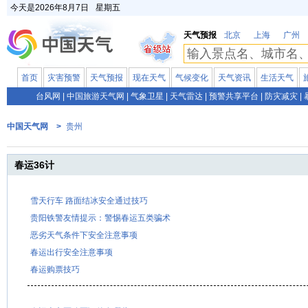
今天是
2026年8月7日
星期五
天气预报
北京
上海
广州
首页
灾害预警
天气预报
现在天气
气候变化
天气资讯
生活天气
台风网
|
中国旅游天气网
|
气象卫星
|
天气雷达
|
预警共享平台
|
防灾减灾
|
中国天气网 >
贵州
春运36计
雪天行车 路面结冰安全通过技巧
贵阳铁警友情提示：警惕春运五类骗术
恶劣天气条件下安全注意事项
春运出行安全注意事项
春运购票技巧