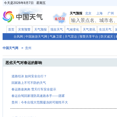
今天是
2026年8月7日
星期五
天气预报
北京
上海
广州
首页
灾害预警
天气预报
现在天气
气候变化
天气资讯
生活天气
台风网
|
中国旅游天气网
|
气象卫星
|
天气雷达
|
预警共享平台
|
防灾减灾
|
中国天气网 >
贵州
恶劣天气对春运的影响
道路结冰 如何安全出行？
回家路上不可不防的天气
春运路途匆匆 雪天行车安全提示
春运自驾回家谨防高速路杀手——团雾
贵州：今冬出现大范围凝冻的可能性不大