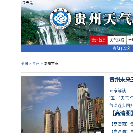
今天是
贵州首页
天气预报
本
贵阳
|
遵义
|
全国
>
贵州
>
贵州首页
贵州未来
专家解读—
“五一”天气
气温逐步回
【高清图
【高清图】贵
【高清图】