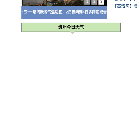
1
2
3
【高清图】
“五一”期间我省气温适宜，2日夜间到4日多阵雨或雷
雨
贵州今日天气