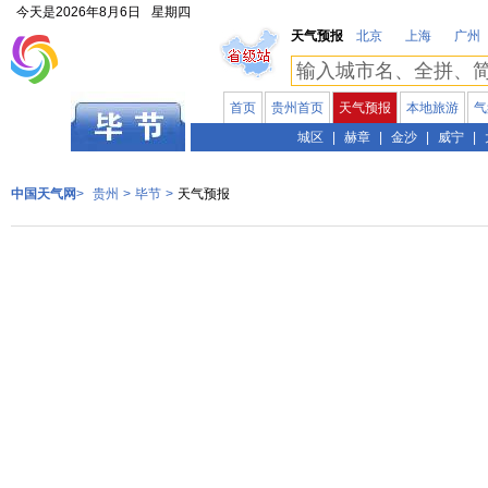
今天是
2026年8月6日
星期四
天气预报
北京
上海
广州
首页
贵州首页
天气预报
本地旅游
气
贵州
城区
|
赫章
|
金沙
|
威宁
|
中国天气网
>
贵州
>
毕节
>
天气预报