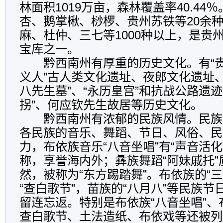
林面积1019万亩，森林覆盖率40.44
杏、鹅掌楸、桫椤、贵州苏铁等20余
麻、杜仲、三七等1000种以上，是贵
宝库之一。
黔西南州有厚重的历史文化。有“贵州
义人”古人类文化遗址、夜郎文化遗址
八先生墓”、“永历皇宫”和抗战公路遗
拐”、何应钦先生故居等历史文化。
黔西南州有浓郁的民族风情。民族
各民族的音乐、舞蹈、节日、风俗、民
力，布依族音乐“八音坐唱”有“声音活化
称，享誉海内外；彝族舞蹈“阿妹戚托”
然，被称为“东方踢踏舞”。布依族的“三
“查白歌节”，苗族的“八月八”等民族
留连忘返。特别是布依族“八音坐唱”
查白歌节、土法造纸、布依戏等还被列