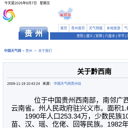
今天是
2026年8月7日
星期五
首页
贵州首页
天气预报
本地旅游
气
贵阳
|
遵义
|
安顺
|
六盘水
|
毕节
|
中国天气网
>
贵州
>
关于我们
关于黔西南
2009-11-19 10:43:24 来源：
中国天气网贵州站
位于中国贵州西南部，南邻广西
云南省。州人民政府驻兴义市。面积1.
1990年人口253.34万，少数民族1
苗、汉、瑶、仡佬、回等民族。1982