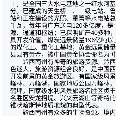
上，是全国三大水电基地之一红水河基
分。已建成的天生桥一、二级电站、鲁
站和正在建设的光照、董箐等水电站总
千瓦，每年向广东送电120多亿度，是
源、通道和枢纽；已探明矿产40多种
具开发价值，煤炭远景储量196亿吨
的煤化工、重化工基地；黄金远景储量1
县县有黄金，被中国黄金协会命名为“中
黔西南州有神奇的旅游资源。黔西
色迷人，旅游资源组合良好，是中国西
开发前景的黄金旅游区。有国家级风景
峰林、万峰湖，国家地质公园万峰林，
鹤坪，国家级水利风景旅游名胜区贞丰
名胜区安龙招堤、兴义云湖山等奇特的
锥状喀斯特地质地貌的典型代表。
黔西南州有众多的生物资源。境内