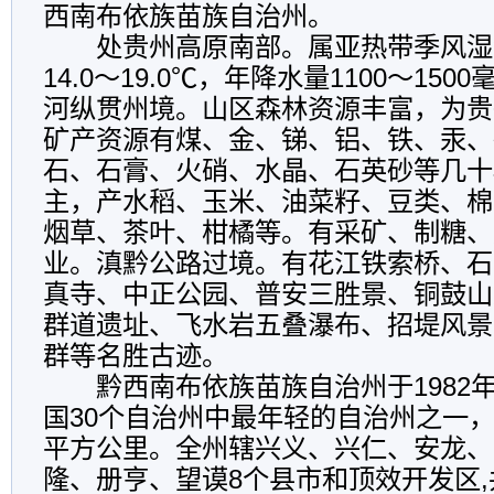
西南布依族苗族自治州。
处贵州高原南部。属亚热带季风湿
14.0～19.0℃，年降水量1100～15
河纵贯州境。山区森林资源丰富，为贵
矿产资源有煤、金、锑、铝、铁、汞、
石、石膏、火硝、水晶、石英砂等几十
主，产水稻、玉米、油菜籽、豆类、棉
烟草、茶叶、柑橘等。有采矿、制糖、
业。滇黔公路过境。有花江铁索桥、石
真寺、中正公园、普安三胜景、铜鼓山
群道遗址、飞水岩五叠瀑布、招堤风景
群等名胜古迹。
黔西南布依族苗族自治州于1982年
国30个自治州中最年轻的自治州之一，国
平方公里。全州辖兴义、兴仁、安龙、
隆、册亨、望谟8个县市和顶效开发区,共