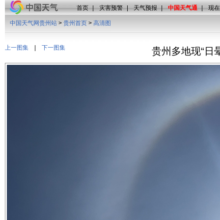
首页
|
灾害预警
|
天气预报
|
中国天气通
|
现在
中国天气网贵州站
>
贵州首页
>
高清图
上一图集
|
下一图集
贵州多地现“日