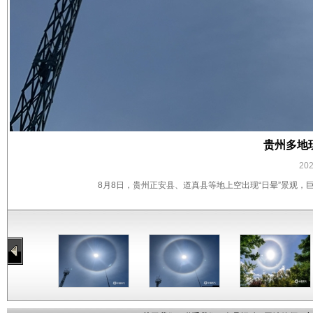
贵州多地
20
8月8日，贵州正安县、道真县等地上空出现“日晕”景观