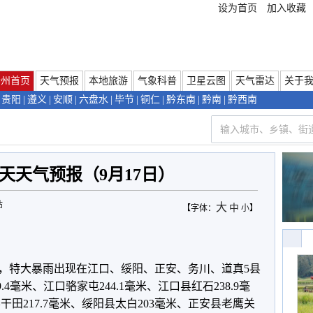
设为首页
加入收藏
贵州首页
天气预报
本地旅游
气象科普
卫星云图
天气雷达
关于
贵阳
|
遵义
|
安顺
|
六盘水
|
毕节
|
铜仁
|
黔东南
|
黔南
|
黔西南
天天气预报（9月17日）
站
大
中
【字体：
小
】
08时，特大暴雨出现在江口、绥阳、正安、务川、道真5县
.4毫米、江口骆家屯244.1毫米、江口县红石238.9毫
县干田217.7毫米、绥阳县太白203毫米、正安县老鹰关