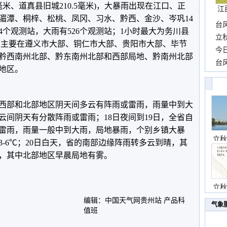
.1毫米、道真县旧城210.5毫米)，大暴雨出现在江口、正
江
湄潭、桐梓、松桃、凤冈、习水、黔西、金沙、岑巩14
台
24个观测站，大雨有526个观测站；1小时最大为务川县
长
立
降水主要在遵义市大部、铜仁市大部、贵阳市大部、毕节
前
今
黔西南州北部、黔东南州北部和西部局地、黔南州北部
一
台
地区。
高
的西部和北部地区阴天间多云有阵雨或雷雨，雨量中到大
云间阴天有分散阵雨或雷雨；18日夜间到19日，全省自
雷雨，雨量一般中到大雨，局地暴雨，个别乡镇大暴
立秋
-6℃；20日白天，省的南部边缘阵雨转多云到晴，其
，其中北部地区早晨局地有雾。
立秋
编辑：中国天气网贵州站 产品科
气象
值班