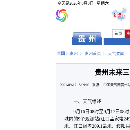
今天是
2026年8月8日
星期六
首页
全国
>
贵州
>
贵州首页
>
天气要闻
贵州未来三
2021-09-17 15:09:08 来源：
中国天气网贵州
一、天气综述
9月16日08时至9月17日
域内的9个观测站(江口孟家屯249
米、江口闵孝209.1毫米、绥阳