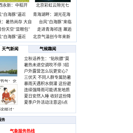
西永新：中稻开
北京彩虹云隙光七
镰抢
彩云
风“白海豚”逼近
青海湖畔：湖光花海
秋：暑热尚存 大自
台风“白海豚”来临
日份天空“显眼包”
走进青海祁连 邂逅
风“白海豚”逼近
北京气温创今年来新
天气新闻
气候趣闻
立秋话养生：“贴秋膘”莫
暑热未退空调吹不停 3招
着急 先清暑再防燥
户外露营怎么玩更安心？
护住肩颈不酸痛
三伏天 不同人群专属防暑
这份攻略请收好
节气：北
暴雨天遇积水倒灌 这份避
要点请收好
连续强降雨可能诱发地质
险提示请收好
夏日安然入睡 收好这份降
灾害 这些前兆要知道
夏季户外活动注意这6点
温小贴士
防暑健身两不误
这样过：
服务
气象服务热线