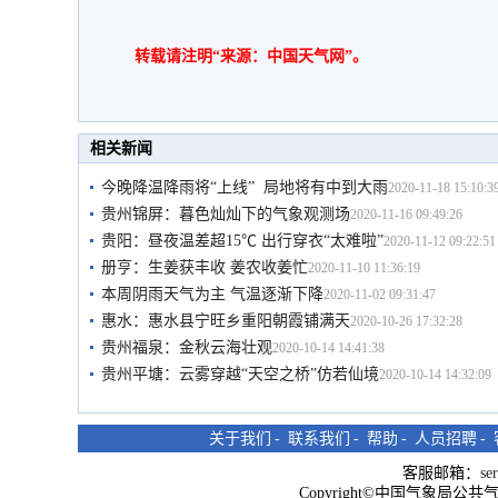
转载请注明“来源：中国天气网”。
相关新闻
今晚降温降雨将“上线” 局地将有中到大雨
2020-11-18 15:10:3
贵州锦屏：暮色灿灿下的气象观测场
2020-11-16 09:49:26
贵阳：昼夜温差超15℃ 出行穿衣“太难啦”
2020-11-12 09:22:51
册亨：生姜获丰收 姜农收姜忙
2020-11-10 11:36:19
本周阴雨天气为主 气温逐渐下降
2020-11-02 09:31:47
惠水：惠水县宁旺乡重阳朝霞铺满天
2020-10-26 17:32:28
贵州福泉：金秋云海壮观
2020-10-14 14:41:38
贵州平塘：云雾穿越“天空之桥”仿若仙境
2020-10-14 14:32:09
关于我们
-
联系我们
-
帮助
-
人员招聘
-
客服邮箱：
se
Copyright©中国气象局公共气象服