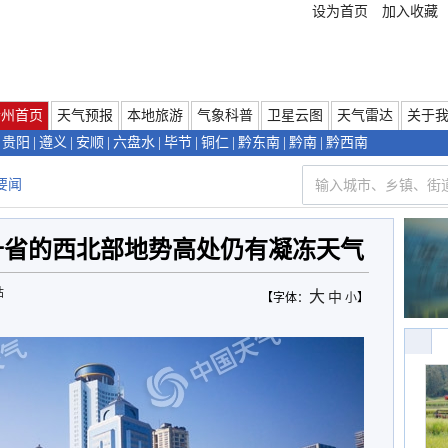
设为首页
加入收藏
贵州首页
天气预报
本地旅游
气象科普
卫星云图
天气雷达
关于
贵阳
|
遵义
|
安顺
|
六盘水
|
毕节
|
铜仁
|
黔东南
|
黔南
|
黔西南
要闻
升省的西北部地势高处仍有凝冻天气
站
大
中
【字体：
小
】