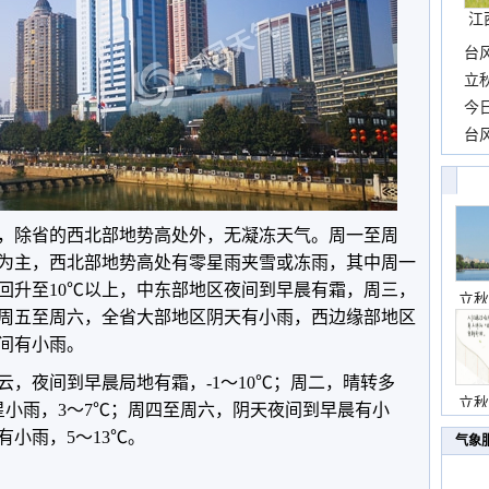
江
台
长
立
前
今
一
台
高
除省的西北部地势高处外，无凝冻天气。周一至周
为主，西北部地势高处有零星雨夹雪或冻雨，其中周一
回升至10℃以上，中东部地区夜间到早晨有霜，周三，
立秋
；周五至周六，全省大部地区阴天有小雨，西边缘部地区
间有小雨。
夜间到早晨局地有霜，-1～10℃；周二，晴转多
立秋
星小雨，3～7℃；周四至周六，阴天夜间到早晨有小
有小雨，5～13℃。
气象