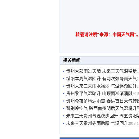
转载请注明“来源：中国天气网”
相关新闻
贵州大部雨过天晴 未来三天气温稳步
绥阳本周气温回升 有两次强降雨天气
2
贵州未来三天雨水减弱 气温逐渐回升
2
贵州黎平气温略升 山顶雨凇渐消融
201
贵州今夜多地迎雨雪 春运首日天气转
暂别冷空气 黔西南州明后天气温将升至
未来三天贵州气温稳步回升 周五贵阳等
未来三天贵州先雨后晴 气温回升
2018-1