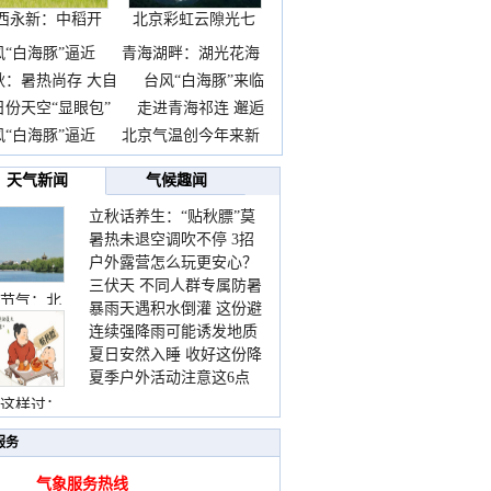
西永新：中稻开
北京彩虹云隙光七
镰抢
彩云
风“白海豚”逼近
青海湖畔：湖光花海
秋：暑热尚存 大自
台风“白海豚”来临
日份天空“显眼包”
走进青海祁连 邂逅
风“白海豚”逼近
北京气温创今年来新
天气新闻
气候趣闻
立秋话养生：“贴秋膘”莫
暑热未退空调吹不停 3招
着急 先清暑再防燥
户外露营怎么玩更安心？
护住肩颈不酸痛
三伏天 不同人群专属防暑
这份攻略请收好
节气：北
暴雨天遇积水倒灌 这份避
要点请收好
连续强降雨可能诱发地质
险提示请收好
夏日安然入睡 收好这份降
灾害 这些前兆要知道
夏季户外活动注意这6点
温小贴士
防暑健身两不误
这样过：
服务
气象服务热线