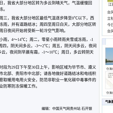
月2日，我省大部分地区转为多云到晴天气，气温缓慢回
江
冻。
台
三，我省大部分地区最低气温逐步降至0℃以下，西
长
立
冻雨，并有道路结冰；周四至周日白天，大部分地区转
前
今
周日夜间开始将受新一轮冷空气影响。
一
台
高
，4～14℃；周二，零星小雨转雨夹雪或冻雨，-1
；周四，阴天间多云，-3～2℃；周五，阴天间多云，夜间
，多云，夜间到早晨有霜，-1～10℃；周日，多云转阴天
为29日下午至30日上午，影响区域为毕节市、遵义
立秋
市北部、贵阳市中北部；请各地做好道路结冰和电线积
意取暖用电用火安全，防范非职业一氧化碳中毒事件的
业防寒防冻保暖工作。
立秋
气象
编辑：中国天气网贵州站 石开银