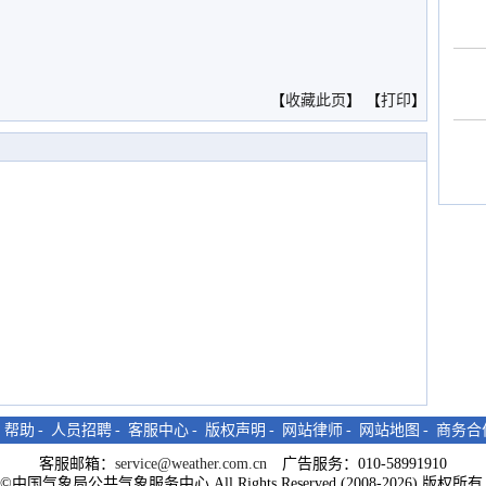
。
【
收藏此页
】 【
打印
】
-
帮助
-
人员招聘
-
客服中心
-
版权声明
-
网站律师
-
网站地图
-
商务合
客服邮箱：
service@weather.com.cn
广告服务：010-58991910
ght©中国气象局公共气象服务中心 All Rights Reserved (2008-2026) 版权