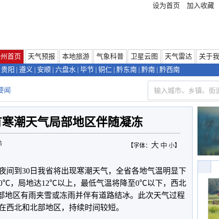
设为首页
加入收藏
贵州首页
天气预报
本地旅游
气象科普
卫星云图
天气雷达
关于
贵阳
|
遵义
|
安顺
|
六盘水
|
毕节
|
铜仁
|
黔东南
|
黔南
|
黔西南
要闻
有寒潮天气局部地区伴随凝冻
站
大
中
【字体：
小
】
间到30日我省将出现寒潮天气，全省各地气温明显下
0℃，局地达12℃以上，最低气温将降至0℃以下，西北
北部地区有雨夹雪或冻雨并伴有道路结冰。此次天气过程
在西北和北部地区，持续时间较短。