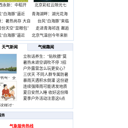
西永新：中稻开
北京彩虹云隙光七
镰抢
彩云
风“白海豚”逼近
青海湖畔：湖光花海
秋：暑热尚存 大自
台风“白海豚”来临
日份天空“显眼包”
走进青海祁连 邂逅
风“白海豚”逼近
北京气温创今年来新
天气新闻
气候趣闻
立秋话养生：“贴秋膘”莫
暑热未退空调吹不停 3招
着急 先清暑再防燥
户外露营怎么玩更安心？
护住肩颈不酸痛
三伏天 不同人群专属防暑
这份攻略请收好
节气：北
暴雨天遇积水倒灌 这份避
要点请收好
连续强降雨可能诱发地质
险提示请收好
夏日安然入睡 收好这份降
灾害 这些前兆要知道
夏季户外活动注意这6点
温小贴士
防暑健身两不误
这样过：
服务
气象服务热线