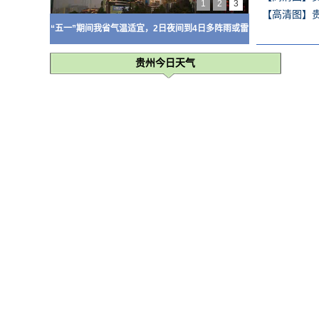
1
2
3
【高清图】
“五一”期间我省气温适宜，2日夜间到4日多阵雨或雷
雨
贵州今日天气