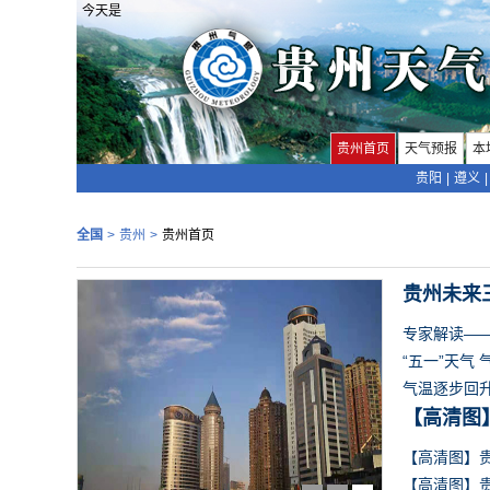
今天是
贵州首页
天气预报
本
贵阳
|
遵义
|
全国
>
贵州
>
贵州首页
贵州未来
专家解读—
“五一”天气
气温逐步回
【高清图
【高清图】贵
【高清图】