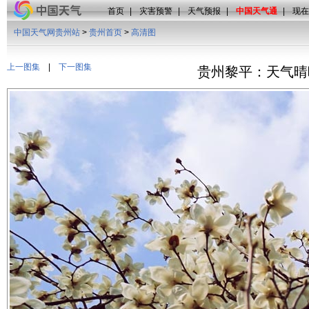
首页
|
灾害预警
|
天气预报
|
中国天气通
|
现在
中国天气网贵州站
>
贵州首页
>
高清图
上一图集
|
下一图集
贵州黎平：天气晴