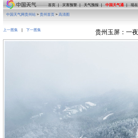
首页
|
灾害预警
|
天气预报
|
中国天气通
|
现在
中国天气网贵州站
>
贵州首页
>
高清图
上一图集
|
下一图集
贵州玉屏：一