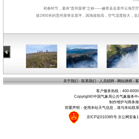
初春时节，素有“贵州屋脊”之称——赫章县韭菜坪云海茫
拔2900米的贵州屋脊韭菜坪，因海拔较高，空气湿度较大，
关于我们
-
联系我们
-
人员招聘
-
网站律师
-
客
客户服务热线：400-6000
Copyright©中国气象局公共气象服务中心 All
制作维护与商务推
郑重声明：使用本站天气信息，请与本站联系
京ICP证010385号 京公网安备1