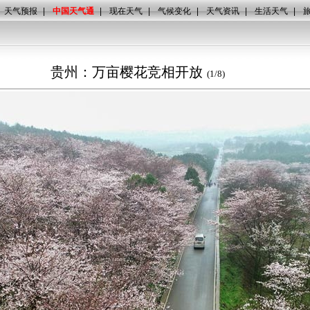
天气预报
|
中国天气通
|
现在天气
|
气候变化
|
天气资讯
|
生活天气
|
贵州：万亩樱花竞相开放
(
1
/
8
)