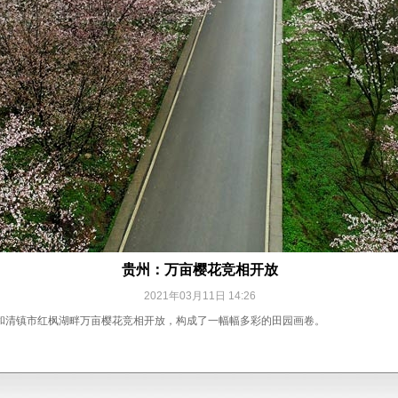
贵州：万亩樱花竞相开放
2021年03月11日 14:26
和清镇市红枫湖畔万亩樱花竞相开放，构成了一幅幅多彩的田园画卷。