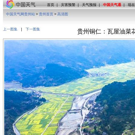
首页
|
灾害预警
|
天气预报
|
中国天气通
|
现在
中国天气网贵州站
>
贵州首页
>
高清图
上一图集
|
下一图集
贵州铜仁：瓦屋油菜