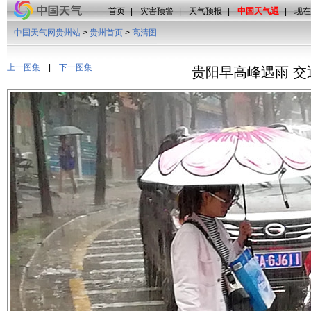
首页
|
灾害预警
|
天气预报
|
中国天气通
|
现在
中国天气网贵州站
>
贵州首页
>
高清图
上一图集
|
下一图集
贵阳早高峰遇雨 