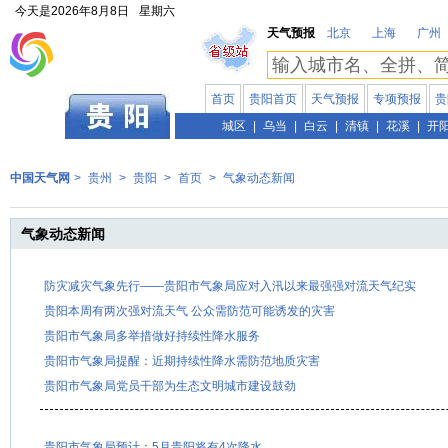
今天是
2026年8月8日
星期六
天气预报
北京
上海
广州
首页
贵阳首页
天气预报
专项预报
贵
贵州
城区
|
乌当
|
白云
|
清镇
|
花溪
|
开
中国天气网
>
贵州
>
贵阳
>
首页
>
气象动态新闻
气象动态新闻
防灾减灾气象先行——贵阳市气象局应对入汛以来最强强对流天气纪实
贵阳本周有两次强对流天气 公众需防范可能诱发的灾害
贵阳市气象局多举措做好持续性降水服务
贵阳市气象局提醒：近期持续性降水需防范地质灾害
贵阳市气象局党员干部为生态文明城市建设鼓劲
贵阳市气象局预计：5月贵阳将有4次降水