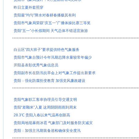
昨日立夏外套照穿
贵阳最“均匀”降水对春耕春播极其有利
贵阳市气象局荣获“庆五一”广播体操比赛三等奖
贵阳“五一”小长假期间 天气总体不错适宜旅游
白云区“四大班子”要求提供特色气象服务
贵阳市气象台预计今年汛期总降水量较常年偏少
开阳县表彰优秀气象信息员
贵阳副市长在防汛抗旱会上对气象工作提出新要求
贵阳：强化防腐拒变教育 加强党风廉政建设
贵阳气象职工客串协理员引导交通文明
贵阳“差颗米”入夏 这周阴阴雨雨到周末
28.3℃ 贵阳入春以来气温再创新高
贵阳局地现暴雨冰雹 气象部门及时服务防灾减灾
贵阳：加强主汛期装备巡检确保安全度汛