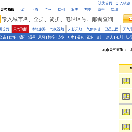
设为首页
加入收藏
天气预报
北京
上海
广州
福州
重庆
西安
南宁
深圳
州首页
天气预报
本地旅游
气象视频
人影天地
气象科普
卫星云图
天气
义县
|
仁怀
|
绥阳
|
湄潭
|
凤冈
|
桐梓
|
赤水
|
习水
|
道真
|
正安
|
务川
|
余庆
|
汇川
|
红
城市天气查询：