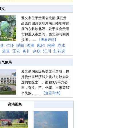
遵义
遵义市位于贵州省北部,属云贵
高原向四川盆地湖南丘陵地带过
度的东斜坡北段，处于省会贵阳
市和重庆市之间，西北部与四川
接壤，......
【查看详情】
县
仁怀
绥阳
湄潭
凤冈
桐梓
赤水
道真
正安
务川
余庆
汇川
红花岗
市气象局
遵义是国家级历史文化名城，也
是贵州省经济和文化相对较为发
达的地区之一。面积3万平方公
里，有汉、苗、仡佬、土家等37
个民族。 ......
【查看详情】
高清图集