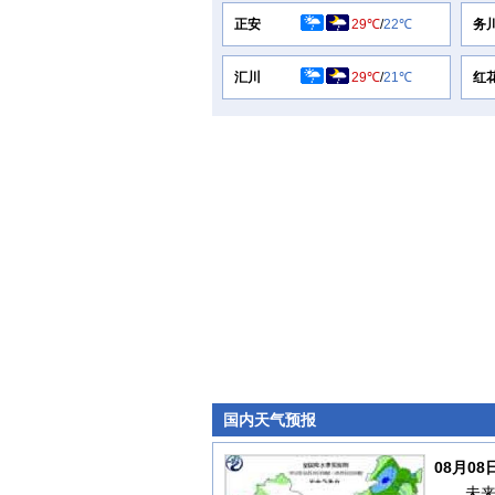
正安
29℃
/
22℃
务
汇川
29℃
/
21℃
红
国内天气预报
08月0
未来