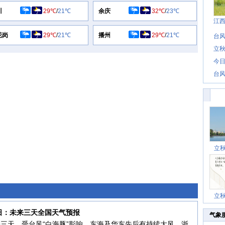
川
29℃
/
21℃
余庆
32℃
/
23℃
江
花岗
29℃
/
21℃
播州
29℃
/
21℃
台风
立秋
今日
台风
立
立
8日：未来三天全国天气预报
气象
三天，受台风“白海豚”影响，东海及华东先后有持续大风，浙