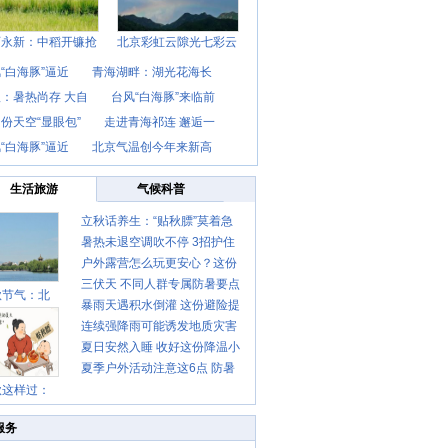
西永新：中稻开镰抢
北京彩虹云隙光七彩云
“白海豚”逼近
青海湖畔：湖光花海长
：暑热尚存 大自
台风“白海豚”来临前
份天空“显眼包”
走进青海祁连 邂逅一
“白海豚”逼近
北京气温创今年来新高
生活旅游
气候科普
立秋话养生：“贴秋膘”莫着急
暑热未退空调吹不停 3招护住
先清暑再防燥
户外露营怎么玩更安心？这份
肩颈不酸痛
三伏天 不同人群专属防暑要点
攻略请收好
秋节气：北
暴雨天遇积水倒灌 这份避险提
请收好
连续强降雨可能诱发地质灾害
示请收好
夏日安然入睡 收好这份降温小
这些前兆要知道
夏季户外活动注意这6点 防暑
贴士
秋这样过：
健身两不误
服务