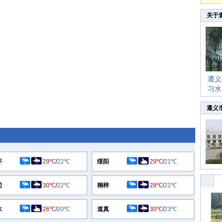
关于
遵义
习水
遵义
怀
29℃
/
22℃
绥阳
29℃
/
21℃
冈
30℃
/
22℃
桐梓
28℃
/
21℃
水
26℃
/
20℃
道真
30℃
/
23℃