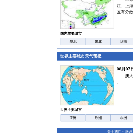
江、上
区有分
国内主要城市
华北
东北
华南
世界主要城市天气预报
08月0
澳
。
世界主要城市
亚洲
欧洲
非洲
关于我们
-
联系