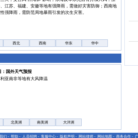
海、江苏、福建、安徽等地有强降雨，需做好灾害防御；西南地
散性强降雨，需防范局地暴雨引发的次生灾害。
西北
西南
华东
华中
7日：国外天气预报
大利亚南非等地有大风降温
北美洲
南美洲
大洋洲
我们
-
帮助
-
人员招聘
-
客服中心
-
版权声明
-
网站律师
-
网站地图
-
商务合作
-