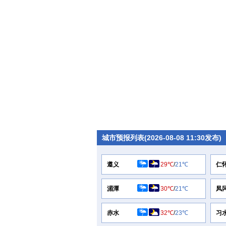
城市预报列表(2026-08-08 11:30发布)
遵义
29℃
/
21℃
仁
湄潭
30℃
/
21℃
凤
赤水
32℃
/
23℃
习