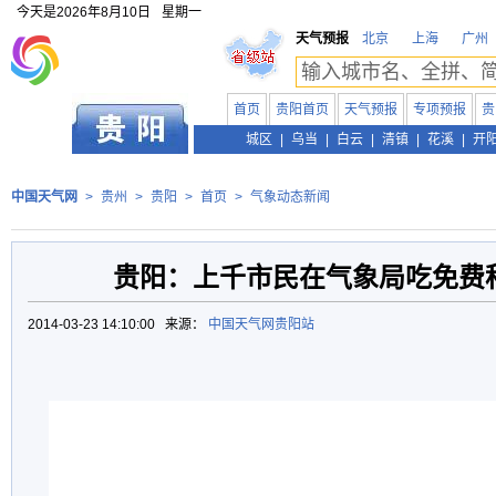
今天是
2026年8月10日
星期一
天气预报
北京
上海
广州
首页
贵阳首页
天气预报
专项预报
贵
贵州
城区
|
乌当
|
白云
|
清镇
|
花溪
|
开
中国天气网
>
贵州
>
贵阳
>
首页
>
气象动态新闻
贵阳：上千市民在气象局吃免费科
2014-03-23 14:10:00 来源：
中国天气网贵阳站